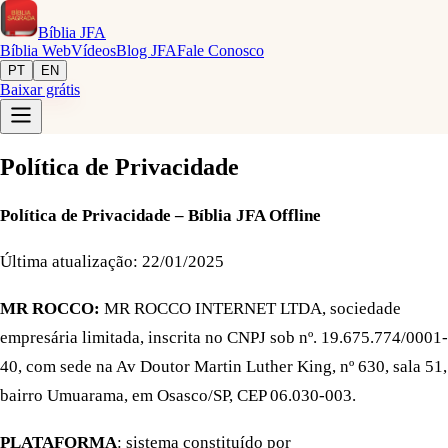
Bíblia
JFA
Bíblia Web
Vídeos
Blog JFA
Fale Conosco
PT
EN
Baixar grátis
Política de Privacidade
Política de Privacidade – Bíblia JFA Offline
Última atualização: 22/01/2025
MR ROCCO:
MR ROCCO INTERNET LTDA, sociedade
empresária limitada, inscrita no CNPJ sob nº. 19.675.774/0001-
40, com sede na Av Doutor Martin Luther King, nº 630, sala 51,
bairro Umuarama, em Osasco/SP, CEP 06.030-003.
PLATAFORMA
: sistema constituído por