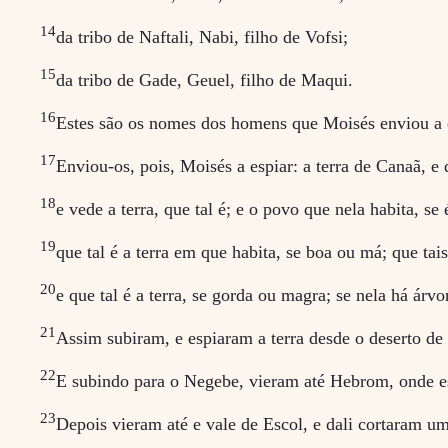
14
da tribo de Naftali, Nabi, filho de Vofsi;
15
da tribo de Gade, Geuel, filho de Maqui.
16
Estes são os nomes dos homens que Moisés enviou a e
17
Enviou-os, pois, Moisés a espiar: a terra de Canaã, e
18
e vede a terra, que tal é; e o povo que nela habita, se
19
que tal é a terra em que habita, se boa ou má; que tais
20
e que tal é a terra, se gorda ou magra; se nela há árvo
21
Assim subiram, e espiaram a terra desde o deserto de
22
E subindo para o Negebe, vieram até Hebrom, onde es
23
Depois vieram até e vale de Escol, e dali cortaram 