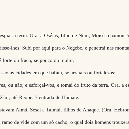
spiar a terra. Ora, a Oséias, filho de Num, Moisés chamou J
 disse-lhes: Subi por aqui para o Negebe, e penetrai nas monta
 é forte ou fraco, se pouco ou muito;
 são as cidades em que habita, se arraiais ou fortalezas;
res, ou não; e esforçai-vos, e tomai do fruto da terra. Ora, a 
 Zim, até Reobe, ? entrada de Hamate.
tavam Aimã, Sesai e Talmai, filhos de Anaque. (Ora, Hebrom f
um ramo de vide com um só cacho, o qual dois homens trouxe