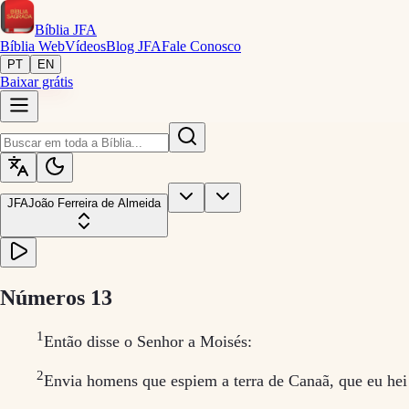
Bíblia
JFA
Bíblia Web
Vídeos
Blog JFA
Fale Conosco
PT
EN
Baixar grátis
JFA
João Ferreira de Almeida
Números
13
1
Então disse o Senhor a Moisés:
2
Envia homens que espiem a terra de Canaã, que eu hei d