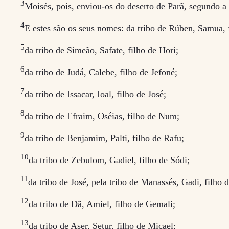
3
Moisés, pois, enviou-os do deserto de Parã, segundo a 
4
E estes são os seus nomes: da tribo de Rúben, Samua, 
5
da tribo de Simeão, Safate, filho de Hori;
6
da tribo de Judá, Calebe, filho de Jefoné;
7
da tribo de Issacar, Ioal, filho de José;
8
da tribo de Efraim, Oséias, filho de Num;
9
da tribo de Benjamim, Palti, filho de Rafu;
10
da tribo de Zebulom, Gadiel, filho de Sódi;
11
da tribo de José, pela tribo de Manassés, Gadi, filho d
12
da tribo de Dã, Amiel, filho de Gemali;
13
da tribo de Aser, Setur, filho de Micael;