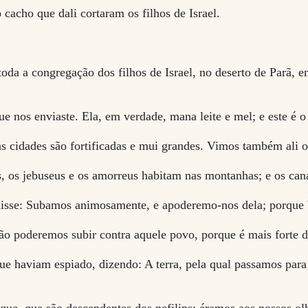
cacho que dali cortaram os filhos de Israel.
oda a congregação dos filhos de Israel, no deserto de Parã, em
e nos enviaste. Ela, em verdade, mana leite e mel; e este é o 
as cidades são fortificadas e mui grandes. Vimos também ali o
, os jebuseus e os amorreus habitam nas montanhas; e os cana
 disse: Subamos animosamente, e apoderemo-nos dela; porque 
o poderemos subir contra aquele povo, porque é mais forte d
ue haviam espiado, dizendo: A terra, pela qual passamos para e
naque, que são descendentes dos nefilins; éramos aos nossos