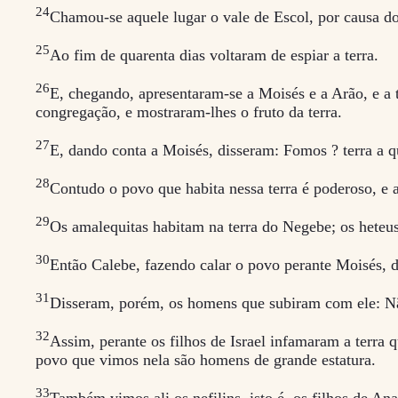
24
Chamou-se aquele lugar o vale de Escol, por causa do 
25
Ao fim de quarenta dias voltaram de espiar a terra.
26
E, chegando, apresentaram-se a Moisés e a Arão, e a t
congregação, e mostraram-lhes o fruto da terra.
27
E, dando conta a Moisés, disseram: Fomos ? terra a qu
28
Contudo o povo que habita nessa terra é poderoso, e 
29
Os amalequitas habitam na terra do Negebe; os heteus
30
Então Calebe, fazendo calar o povo perante Moisés,
31
Disseram, porém, os homens que subiram com ele: Nã
32
Assim, perante os filhos de Israel infamaram a terra q
povo que vimos nela são homens de grande estatura.
33
Também vimos ali os nefilins, isto é, os filhos de A