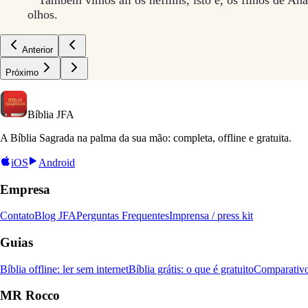
olhos.
Anterior
Próximo
Bíblia
JFA
A Bíblia Sagrada na palma da sua mão: completa, offline e gratuita.
iOS
Android
Empresa
Contato
Blog JFA
Perguntas Frequentes
Imprensa / press kit
Guias
Bíblia offline: ler sem internet
Bíblia grátis: o que é gratuito
Comparativo
MR Rocco