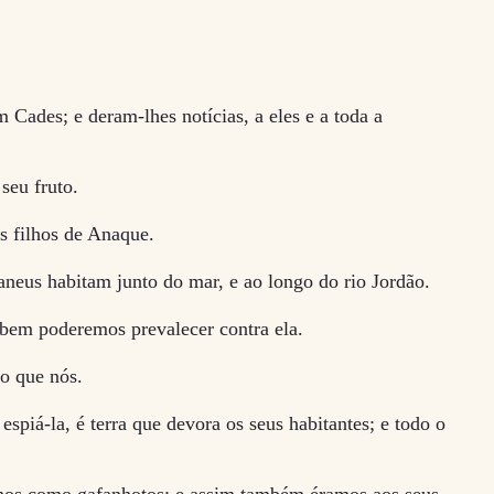
 Cades; e deram-lhes notícias, a eles e a toda a
seu fruto.
s filhos de Anaque.
neus habitam junto do mar, e ao longo do rio Jordão.
bem poderemos prevalecer contra ela.
o que nós.
spiá-la, é terra que devora os seus habitantes; e todo o
 olhos como gafanhotos; e assim também éramos aos seus