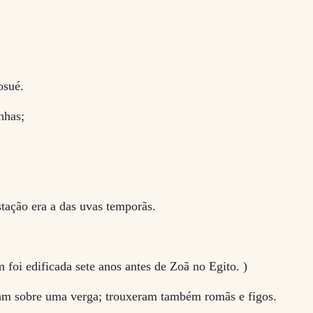
osué.
nhas;
estação era a das uvas temporãs.
oi edificada sete anos antes de Zoã no Egito. )
ram sobre uma verga; trouxeram também romãs e figos.