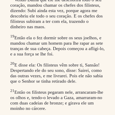
coração, mandou chamar os chefes dos filisteus,
dizendo: Subi ainda esta vez, porque agora me
descobriu ele todo o seu coração. E os chefes dos
filisteus subiram a ter com ela, trazendo o
dinheiro nas maos.
19
Então ela o fez dormir sobre os seus joelhos, e
mandou chamar um homem para lhe rapar as sete
tranças de sua cabeça. Depois começou a afligi-lo,
e a sua força se lhe foi.
20
E disse ela: Os filisteus vêm sobre ti, Sansão!
Despertando ele do seu sono, disse: Sairei, como
das outras vezes, e me livrarei. Pois ele não sabia
que o Senhor se tinha retirado dele.
21
Então os filisteus pegaram nele, arrancaram-lhe
os olhos e, tendo-o levado a Gaza, amarraram-no
com duas cadeias de bronze; e girava ele um
moinho no cárcere.