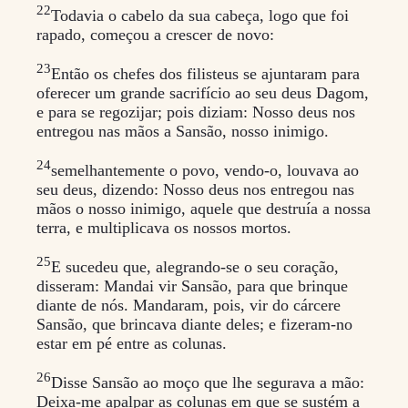
22
Todavia o cabelo da sua cabeça, logo que foi
rapado, começou a crescer de novo:
23
Então os chefes dos filisteus se ajuntaram para
oferecer um grande sacrifício ao seu deus Dagom,
e para se regozijar; pois diziam: Nosso deus nos
entregou nas mãos a Sansão, nosso inimigo.
24
semelhantemente o povo, vendo-o, louvava ao
seu deus, dizendo: Nosso deus nos entregou nas
mãos o nosso inimigo, aquele que destruía a nossa
terra, e multiplicava os nossos mortos.
25
E sucedeu que, alegrando-se o seu coração,
disseram: Mandai vir Sansão, para que brinque
diante de nós. Mandaram, pois, vir do cárcere
Sansão, que brincava diante deles; e fizeram-no
estar em pé entre as colunas.
26
Disse Sansão ao moço que lhe segurava a mão:
Deixa-me apalpar as colunas em que se sustém a