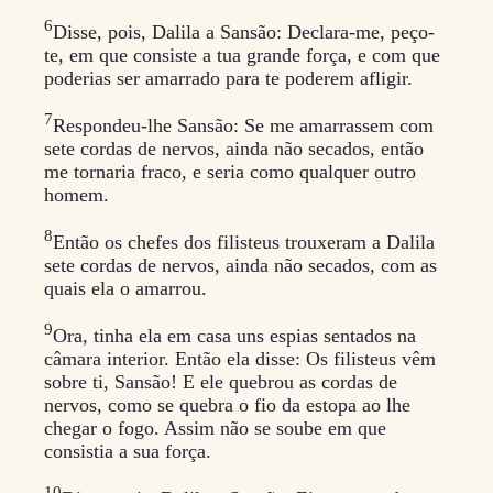
6
Disse, pois, Dalila a Sansão: Declara-me, peço-
te, em que consiste a tua grande força, e com que
poderias ser amarrado para te poderem afligir.
7
Respondeu-lhe Sansão: Se me amarrassem com
sete cordas de nervos, ainda não secados, então
me tornaria fraco, e seria como qualquer outro
homem.
8
Então os chefes dos filisteus trouxeram a Dalila
sete cordas de nervos, ainda não secados, com as
quais ela o amarrou.
9
Ora, tinha ela em casa uns espias sentados na
câmara interior. Então ela disse: Os filisteus vêm
sobre ti, Sansão! E ele quebrou as cordas de
nervos, como se quebra o fio da estopa ao lhe
chegar o fogo. Assim não se soube em que
consistia a sua força.
10