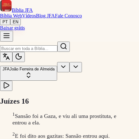
Bíblia
JFA
Bíblia Web
Vídeos
Blog JFA
Fale Conosco
PT
EN
Baixar grátis
JFA
João Ferreira de Almeida
Juízes
16
1
Sansão foi a Gaza, e viu ali uma prostituta, e
entrou a ela.
2
E foi dito aos gazitas: Sansão entrou aqui.