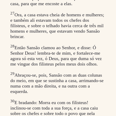
casa, para que me encoste a elas.
27
Ora, a casa estava cheia de homens e mulheres;
e também ali estavam todos os chefes dos
filisteus, e sobre o telhado havia cerca de três mil
homens e mulheres, que estavam vendo Sansão
brincar.
28
Então Sansão clamou ao Senhor, e disse: Ó
Senhor Deus! lembra-te de mim, e fortalece-me
agora só esta vez, ó Deus, para que duma só vez
me vingue dos filisteus pelos meus dois olhos.
29
Abraçou-se, pois, Sansão com as duas colunas
do meio, em que se sustinha a casa, arrimando-se
numa com a mão direita, e na outra com a
esquerda.
30
E bradando: Morra eu com os filisteus!
inclinou-se com toda a sua força, e a casa caiu
sobre os chefes e sobre todo o povo que nela