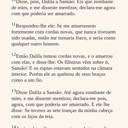
Disse, pois, Dalila a Sansão: Eis que zombaste
de mim, e me disseste mentiras; declara-me agora
com que poderia ser amarrado.
11
Respondeu-lhe ele: Se me amarrassem
fortemente com cordas novas, que nunca tivessem
sido usadas, então me tornaria fraco, e seria como
qualquer outro homem.
12
Então Dalila tomou cordas novas, e o amarrou
com elas, e disse-lhe: Os filisteus vêm sobre ti,
Sansão! E os espias estavam sentados na câmara
interior. Porém ele as quebrou de seus braços
como a um fio.
13
Disse Dalila a Sansão: Até agora zombaste de
mim, e me disseste mentiras; declara-me pois,
agora, com que poderia ser amarrado. E ele lhe
disse: Se teceres as sete tranças da minha cabeça
com os liços da teia.
14