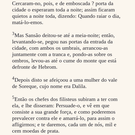
Cercaram-no, pois, e de emboscada ? porta da
cidade o esperaram toda a noite; assim ficaram
quietos a noite toda, dizendo: Quando raiar o dia,
matá-lo-emos.
3
Mas Sansão deitou-se até a meia-noite; então,
levantando-se, pegou nas portas da entrada da
cidade, com ambos os umbrais, arrancou-as
juntamente com a tranca e, pondo-as sobre os
ombros, levou-as até o cume do monte que está
defronte de Hebrom.
4
Depois disto se afeiçoou a uma mulher do vale
de Soreque, cujo nome era Dalila.
5
Então os chefes dos filisteus subiram a ter com
ela, e lhe disseram: Persuade-o, e vê em que
consiste a sua grande força, e como poderemos
prevalecer contra ele e amarrá-lo, para assim o
afligirmos; e te daremos, cada um de nós, mil e
cem moedas de prata.