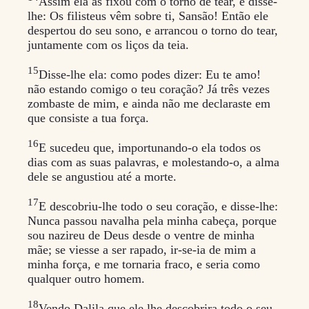
Assim ela as fixou com o torno de tear, e disse-
lhe: Os filisteus vêm sobre ti, Sansão! Então ele
despertou do seu sono, e arrancou o torno do tear,
juntamente com os liços da teia.
15
Disse-lhe ela: como podes dizer: Eu te amo!
não estando comigo o teu coração? Já três vezes
zombaste de mim, e ainda não me declaraste em
que consiste a tua força.
16
E sucedeu que, importunando-o ela todos os
dias com as suas palavras, e molestando-o, a alma
dele se angustiou até a morte.
17
E descobriu-lhe todo o seu coração, e disse-lhe:
Nunca passou navalha pela minha cabeça, porque
sou nazireu de Deus desde o ventre de minha
mãe; se viesse a ser rapado, ir-se-ia de mim a
minha força, e me tornaria fraco, e seria como
qualquer outro homem.
18
Vendo Dalila que ele lhe descobrira todo o seu