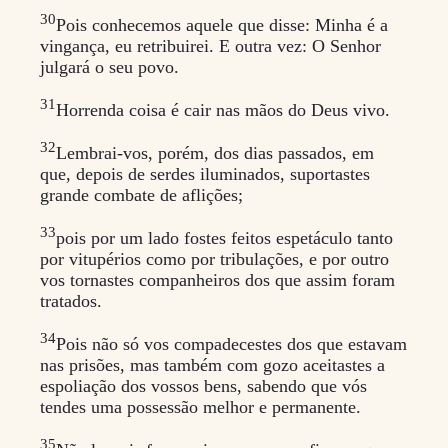
30
Pois conhecemos aquele que disse: Minha é a
vingança, eu retribuirei. E outra vez: O Senhor
julgará o seu povo.
31
Horrenda coisa é cair nas mãos do Deus vivo.
32
Lembrai-vos, porém, dos dias passados, em
que, depois de serdes iluminados, suportastes
grande combate de aflições;
33
pois por um lado fostes feitos espetáculo tanto
por vitupérios como por tribulações, e por outro
vos tornastes companheiros dos que assim foram
tratados.
34
Pois não só vos compadecestes dos que estavam
nas prisões, mas também com gozo aceitastes a
espoliação dos vossos bens, sabendo que vós
tendes uma possessão melhor e permanente.
35