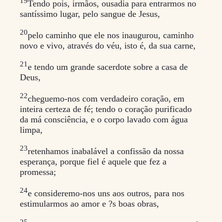
19
Tendo pois, irmãos, ousadia para entrarmos no
santíssimo lugar, pelo sangue de Jesus,
20
pelo caminho que ele nos inaugurou, caminho
novo e vivo, através do véu, isto é, da sua carne,
21
e tendo um grande sacerdote sobre a casa de
Deus,
22
cheguemo-nos com verdadeiro coração, em
inteira certeza de fé; tendo o coração purificado
da má consciência, e o corpo lavado com água
limpa,
23
retenhamos inabalável a confissão da nossa
esperança, porque fiel é aquele que fez a
promessa;
24
e consideremo-nos uns aos outros, para nos
estimularmos ao amor e ?s boas obras,
25