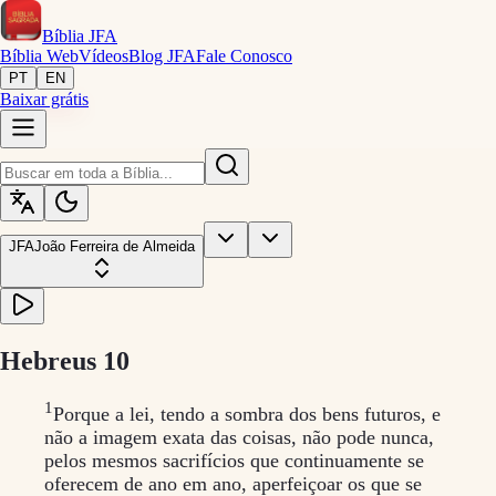
Bíblia
JFA
Bíblia Web
Vídeos
Blog JFA
Fale Conosco
PT
EN
Baixar grátis
JFA
João Ferreira de Almeida
Hebreus
10
1
Porque a lei, tendo a sombra dos bens futuros, e
não a imagem exata das coisas, não pode nunca,
pelos mesmos sacrifícios que continuamente se
oferecem de ano em ano, aperfeiçoar os que se