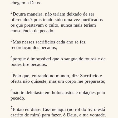
chegam a Deus.
2
Doutra maneira, não teriam deixado de ser
oferecidos? pois tendo sido uma vez purificados
os que prestavam o culto, nunca mais teriam
consciência de pecado.
3
Mas nesses sacrifícios cada ano se faz
recordação dos pecados,
4
porque é impossível que o sangue de touros e de
bodes tire pecados.
5
Pelo que, entrando no mundo, diz: Sacrifício e
oferta não quiseste, mas um corpo me preparaste;
6
não te deleitaste em holocaustos e oblações pelo
pecado.
7
Então eu disse: Eis-me aqui (no rol do livro está
escrito de mim) para fazer, ó Deus, a tua vontade.