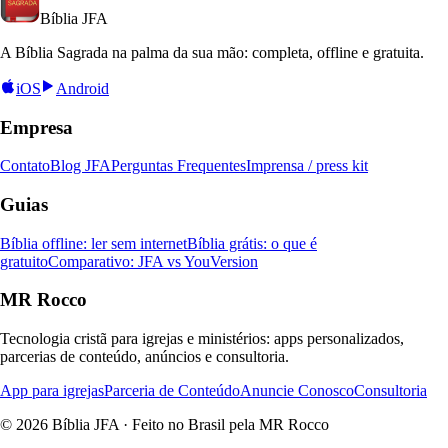
Bíblia
JFA
A Bíblia Sagrada na palma da sua mão: completa, offline e gratuita.
iOS
Android
Empresa
Contato
Blog JFA
Perguntas Frequentes
Imprensa / press kit
Guias
Bíblia offline: ler sem internet
Bíblia grátis: o que é
gratuito
Comparativo: JFA vs YouVersion
MR Rocco
Tecnologia cristã para igrejas e ministérios: apps personalizados,
parcerias de conteúdo, anúncios e consultoria.
App para igrejas
Parceria de Conteúdo
Anuncie Conosco
Consultoria
© 2026 Bíblia JFA · Feito no Brasil pela MR Rocco