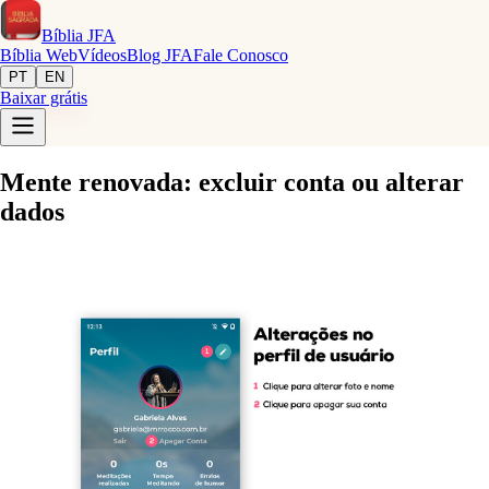
Bíblia
JFA
Bíblia Web
Vídeos
Blog JFA
Fale Conosco
PT
EN
Baixar grátis
Mente renovada: excluir conta ou alterar
dados