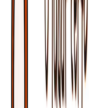
sedenta, eu reconheço minha dependência de Ti. Não quero buscar
satisfação nas coisas passageiras deste mundo, mas na fonte
inesgotável da Tua presença. Enche meu coração com a Tua paz,
fortalece minha fé e ajuda-me a permanecer próximo de Ti em todos os
momentos. Que o Teu Espírito flua em minha vida como rios de água
viva, trazendo esperança, direção e renovação para cada área que
precisa do Teu toque. Espírito Santo, cai sobre mim como uma
inundação. Invade os lugares do meu coração que ainda não entreguei
completamente ao Senhor. Lava minhas preocupações, […]
Ler mais
→
amor-de-deus
bencaos
espirito-santo
graca
16 de junho de 2026
·
Rapha Abreu
Chuva e fogo sobre nós
Ao longo das Escrituras, Deus utiliza imagens poderosas para revelar a
obra do Espírito Santo. Entre elas, duas aparecem repetidamente: a
chuva e o fogo. Parecem palavras completamente análogas quando
lemos, mas a chuva fala de vida, renovação e abundância, enquanto o
fogo fala de purificação, santidade e poder. Quando clamamos:
“Espírito Santo, cai como uma inundação” ou “Espírito Santo, lança
Teu fogo”, estamos ecoando símbolos profundamente bíblicos que
apontam para a atuação de Deus em Seu povo. O Espírito Santo não é