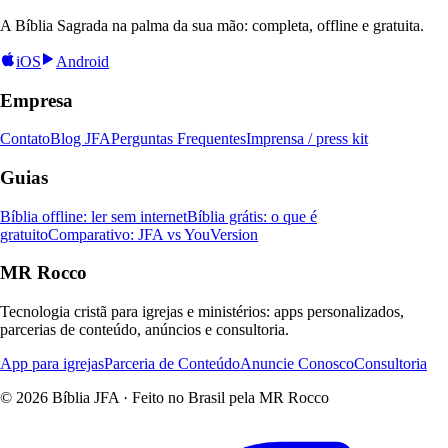
A Bíblia Sagrada na palma da sua mão: completa, offline e gratuita.
iOS
Android
Empresa
Contato
Blog JFA
Perguntas Frequentes
Imprensa / press kit
Guias
Bíblia offline: ler sem internet
Bíblia grátis: o que é
gratuito
Comparativo: JFA vs YouVersion
MR Rocco
Tecnologia cristã para igrejas e ministérios: apps personalizados,
parcerias de conteúdo, anúncios e consultoria.
App para igrejas
Parceria de Conteúdo
Anuncie Conosco
Consultoria
© 2026 Bíblia JFA · Feito no Brasil pela MR Rocco