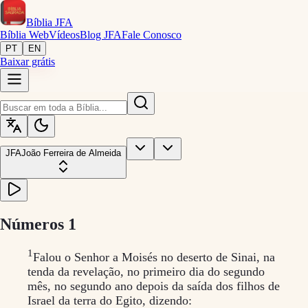
Bíblia
JFA
Bíblia Web
Vídeos
Blog JFA
Fale Conosco
PT
EN
Baixar grátis
JFA
João Ferreira de Almeida
Números
1
1
Falou o Senhor a Moisés no deserto de Sinai, na
tenda da revelação, no primeiro dia do segundo
mês, no segundo ano depois da saída dos filhos de
Israel da terra do Egito, dizendo: