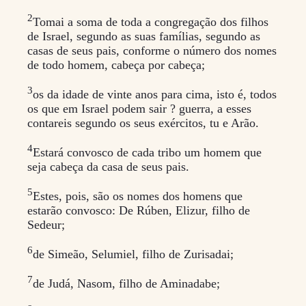
2
Tomai a soma de toda a congregação dos filhos
de Israel, segundo as suas famílias, segundo as
casas de seus pais, conforme o número dos nomes
de todo homem, cabeça por cabeça;
3
os da idade de vinte anos para cima, isto é, todos
os que em Israel podem sair ? guerra, a esses
contareis segundo os seus exércitos, tu e Arão.
4
Estará convosco de cada tribo um homem que
seja cabeça da casa de seus pais.
5
Estes, pois, são os nomes dos homens que
estarão convosco: De Rúben, Elizur, filho de
Sedeur;
6
de Simeão, Selumiel, filho de Zurisadai;
7
de Judá, Nasom, filho de Aminadabe;