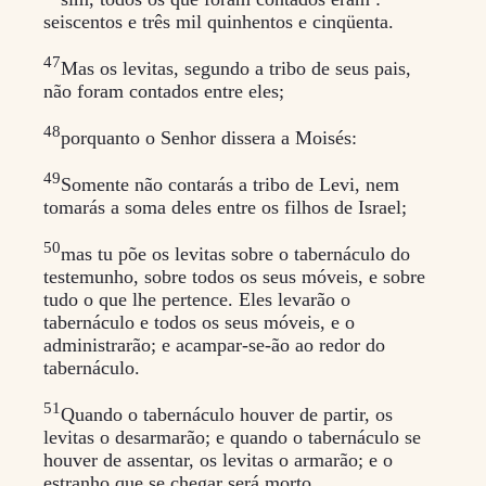
seiscentos e três mil quinhentos e cinqüenta.
47
Mas os levitas, segundo a tribo de seus pais,
não foram contados entre eles;
48
porquanto o Senhor dissera a Moisés:
49
Somente não contarás a tribo de Levi, nem
tomarás a soma deles entre os filhos de Israel;
50
mas tu põe os levitas sobre o tabernáculo do
testemunho, sobre todos os seus móveis, e sobre
tudo o que lhe pertence. Eles levarão o
tabernáculo e todos os seus móveis, e o
administrarão; e acampar-se-ão ao redor do
tabernáculo.
51
Quando o tabernáculo houver de partir, os
levitas o desarmarão; e quando o tabernáculo se
houver de assentar, os levitas o armarão; e o
estranho que se chegar será morto.