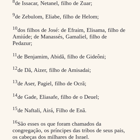
8
de Issacar, Netanel, filho de Zuar;
9
de Zebulom, Eliabe, filho de Helom;
10
dos filhos de José: de Efraim, Elisama, filho de
Amiúde; de Manassés, Gamaliel, filho de
Pedazur;
11
de Benjamim, Abidã, filho de Gideôni;
12
de Dã, Aizer, filho de Amisadai;
13
de Aser, Pagiel, filho de Ocrã;
14
de Gade, Eliasafe, filho de o Deuel;
15
de Naftali, Airá, Filho de Enã.
16
São esses os que foram chamados da
congregação, os príncipes das tribos de seus pais,
os cabeças dos milhares de Israel.