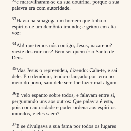
e maravilharam-se da sua doutrina, porque a sua
palavra era com autoridade.
33
Havia na sinagoga um homem que tinha o
espírito de um demônio imundo; e gritou em alta
voz:
34
Ah! que temos nós contigo, Jesus, nazareno?
vieste destruir-nos? Bem sei quem é: o Santo de
Deus.
35
Mas Jesus o repreendeu, dizendo: Cala-te, e sai
dele. E o demônio, tendo-o lançado por terra no
meio do povo, saiu dele sem lhe fazer mal algum.
36
E veio espanto sobre todos, e falavam entre si,
perguntando uns aos outros: Que palavra é esta,
pois com autoridade e poder ordena aos espíritos
imundos, e eles saem?
37
E se divulgava a sua fama por todos os lugares