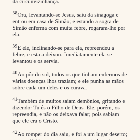
da circunvizinhança.
38
Ora, levantando-se Jesus, saiu da sinagoga e
entrou em casa de Simão; e estando a sogra de
Simão enferma com muita febre, rogaram-lhe por
ela.
39
E ele, inclinando-se para ela, repreendeu a
febre, e esta a deixou. Imediatamente ela se
levantou e os servia.
40
Ao pôr do sol, todos os que tinham enfermos de
várias doenças lhos traziam; e ele punha as mãos
sobre cada um deles e os curava.
41
Também de muitos saíam demônios, gritando e
dizendo: Tu és o Filho de Deus. Ele, porém, os
repreendia, e não os deixava falar; pois sabiam
que ele era o Cristo.
42
Ao romper do dia saiu, e foi a um lugar deserto;