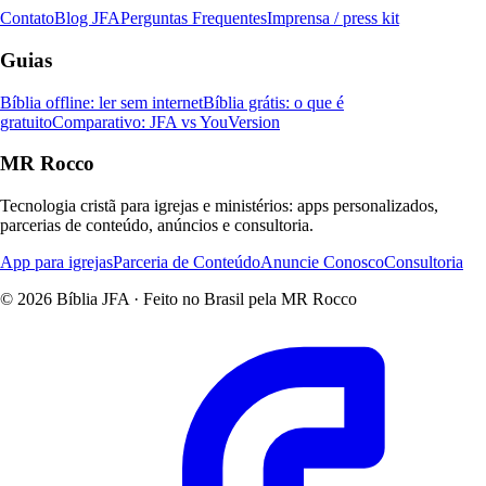
Contato
Blog JFA
Perguntas Frequentes
Imprensa / press kit
Guias
Bíblia offline: ler sem internet
Bíblia grátis: o que é
gratuito
Comparativo: JFA vs YouVersion
MR Rocco
Tecnologia cristã para igrejas e ministérios: apps personalizados,
parcerias de conteúdo, anúncios e consultoria.
App para igrejas
Parceria de Conteúdo
Anuncie Conosco
Consultoria
© 2026 Bíblia JFA · Feito no Brasil pela MR Rocco