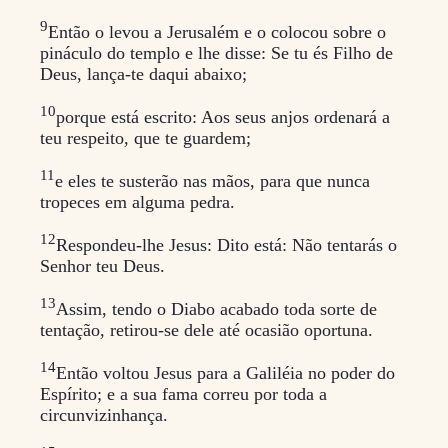
9
Então o levou a Jerusalém e o colocou sobre o
pináculo do templo e lhe disse: Se tu és Filho de
Deus, lança-te daqui abaixo;
10
porque está escrito: Aos seus anjos ordenará a
teu respeito, que te guardem;
11
e eles te susterão nas mãos, para que nunca
tropeces em alguma pedra.
12
Respondeu-lhe Jesus: Dito está: Não tentarás o
Senhor teu Deus.
13
Assim, tendo o Diabo acabado toda sorte de
tentação, retirou-se dele até ocasião oportuna.
14
Então voltou Jesus para a Galiléia no poder do
Espírito; e a sua fama correu por toda a
circunvizinhança.