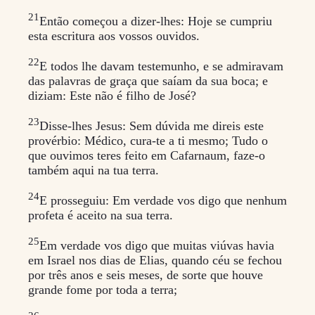
21
Então começou a dizer-lhes: Hoje se cumpriu
esta escritura aos vossos ouvidos.
22
E todos lhe davam testemunho, e se admiravam
das palavras de graça que saíam da sua boca; e
diziam: Este não é filho de José?
23
Disse-lhes Jesus: Sem dúvida me direis este
provérbio: Médico, cura-te a ti mesmo; Tudo o
que ouvimos teres feito em Cafarnaum, faze-o
também aqui na tua terra.
24
E prosseguiu: Em verdade vos digo que nenhum
profeta é aceito na sua terra.
25
Em verdade vos digo que muitas viúvas havia
em Israel nos dias de Elias, quando céu se fechou
por três anos e seis meses, de sorte que houve
grande fome por toda a terra;