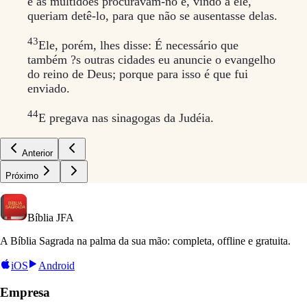
e as multidões procuravam-no e, vindo a ele,
queriam detê-lo, para que não se ausentasse delas.
43
Ele, porém, lhes disse: É necessário que
também ?s outras cidades eu anuncie o evangelho
do reino de Deus; porque para isso é que fui
enviado.
44
E pregava nas sinagogas da Judéia.
Anterior
Próximo
Bíblia
JFA
A Bíblia Sagrada na palma da sua mão: completa, offline e gratuita.
iOS
Android
Empresa