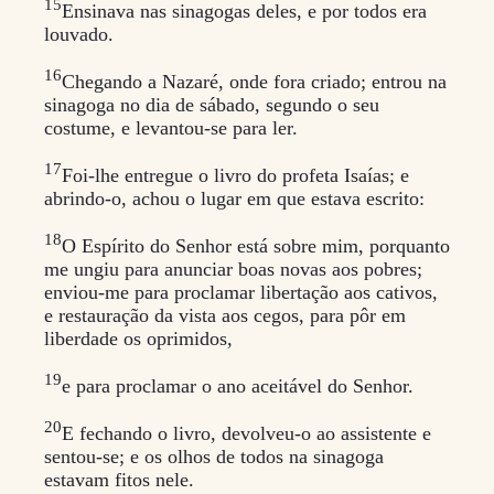
15
Ensinava nas sinagogas deles, e por todos era
louvado.
16
Chegando a Nazaré, onde fora criado; entrou na
sinagoga no dia de sábado, segundo o seu
costume, e levantou-se para ler.
17
Foi-lhe entregue o livro do profeta Isaías; e
abrindo-o, achou o lugar em que estava escrito:
18
O Espírito do Senhor está sobre mim, porquanto
me ungiu para anunciar boas novas aos pobres;
enviou-me para proclamar libertação aos cativos,
e restauração da vista aos cegos, para pôr em
liberdade os oprimidos,
19
e para proclamar o ano aceitável do Senhor.
20
E fechando o livro, devolveu-o ao assistente e
sentou-se; e os olhos de todos na sinagoga
estavam fitos nele.