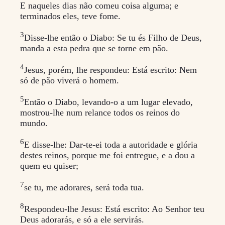
E naqueles dias não comeu coisa alguma; e
terminados eles, teve fome.
3
Disse-lhe então o Diabo: Se tu és Filho de Deus,
manda a esta pedra que se torne em pão.
4
Jesus, porém, lhe respondeu: Está escrito: Nem
só de pão viverá o homem.
5
Então o Diabo, levando-o a um lugar elevado,
mostrou-lhe num relance todos os reinos do
mundo.
6
E disse-lhe: Dar-te-ei toda a autoridade e glória
destes reinos, porque me foi entregue, e a dou a
quem eu quiser;
7
se tu, me adorares, será toda tua.
8
Respondeu-lhe Jesus: Está escrito: Ao Senhor teu
Deus adorarás, e só a ele servirás.