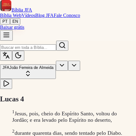
Bíblia
JFA
Bíblia Web
Vídeos
Blog JFA
Fale Conosco
PT
EN
Baixar grátis
JFA
João Ferreira de Almeida
Lucas
4
1
Jesus, pois, cheio do Espírito Santo, voltou do
Jordão; e era levado pelo Espírito no deserto,
2
durante quarenta dias, sendo tentado pelo Diabo.