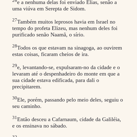
26
e a nenhuma delas foi enviado Elias, senão a
uma viúva em Serepta de Sidom.
27
Também muitos leprosos havia em Israel no
tempo do profeta Elizeu, mas nenhum deles foi
purificado senão Naamã, o sírio.
28
Todos os que estavam na sinagoga, ao ouvirem
estas coisas, ficaram cheios de ira.
29
e, levantando-se, expulsaram-no da cidade e o
levaram até o despenhadeiro do monte em que a
sua cidade estava edificada, para dali o
precipitarem.
30
Ele, porém, passando pelo meio deles, seguiu o
seu caminho.
31
Então desceu a Cafarnaum, cidade da Galiléia,
e os ensinava no sábado.
32